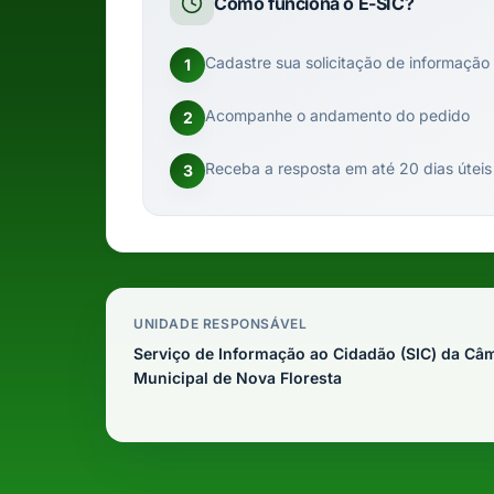
Como funciona o E-SIC?
Cadastre sua solicitação de informação
1
Acompanhe o andamento do pedido
2
Receba a resposta em até 20 dias úteis
3
UNIDADE RESPONSÁVEL
Serviço de Informação ao Cidadão (SIC) da Câ
Municipal de Nova Floresta