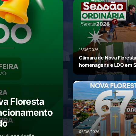
18/06/2026
Câmara de Nova Floresta
homenagens e LDO em 
Ordinária
a Floresta
uncionamento
do
06/06/2026