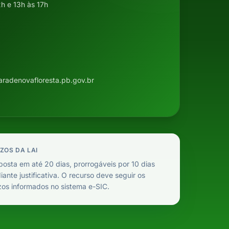
2h e 13h às 17h
adenovafloresta.pb.gov.br
ZOS DA LAI
osta em até 20 dias, prorrogáveis por 10 dias
ante justificativa. O recurso deve seguir os
zos informados no sistema e-SIC.