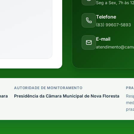
Seg a Sex, 7h às 1
Telefone
(83) 99607-5893
E-mail
atendimento@camar
AUTORIDADE DE MONITORAMENTO
PRA
mara
Presidência da Câmara Municipal de Nova Floresta
Resp
medi
pra