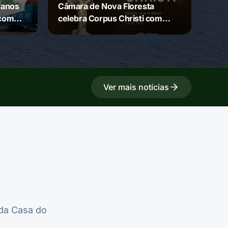
 anos
Câmara de Nova Floresta
 com
celebra Corpus Christi com
mensagem de fé e união
Ver mais notícias
 da Casa do