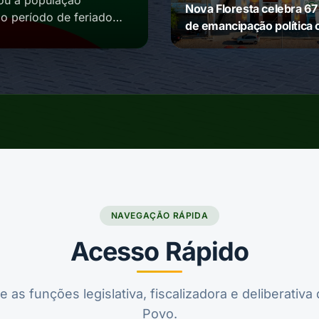
ou à população
Nova Floresta celebra 67
o período de feriado.
de emancipação política
homenagem da Câmara
Municipal
NAVEGAÇÃO RÁPIDA
Acesso Rápido
as funções legislativa, fiscalizadora e deliberativa
Povo.