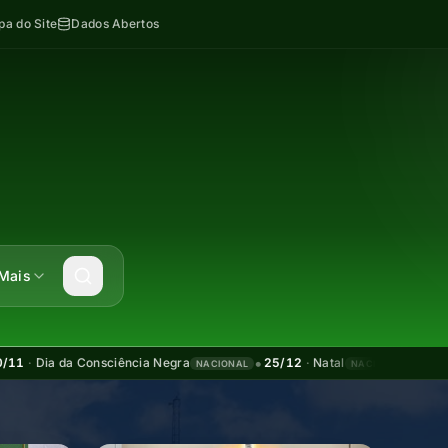
a do Site
Dados Abertos
Mais
•
•
da Consciência Negra
25/12
·
Natal
01/01
·
Confra
NACIONAL
NACIONAL