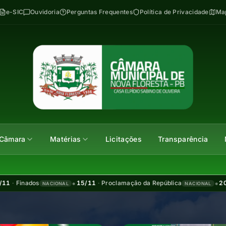
e-SIC
Ouvidoria
Perguntas Frequentes
Política de Privacidade
Map
Câmara
Matérias
Licitações
Transparência
•
•
dos
15/11
·
Proclamação da República
20/11
·
Dia 
NACIONAL
NACIONAL