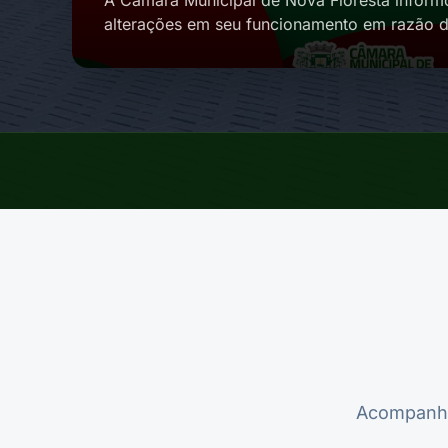
A Câmara Municipal de Nova Floresta inform
alterações em seu funcionamento em razão d
Conforme divulgado…
Acompanhe 