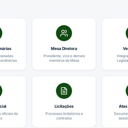
nárias
Mesa Diretora
Ve
sessões
Presidente, vice e demais
Integr
aordinárias
membros da Mesa
Legisl
cial
Licitações
Atas
 oficiais do
Processos licitatórios e
Document
io
contratos
sessõ